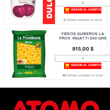

AÑADIR AL CARRITO
3
Últimas unidades en stock
FIDEOS GUISEROS LA
PROV. RIGATTI 500 GRS
Precio
915,00 $

AÑADIR AL CARRITO
45
Últimas unidades en stock