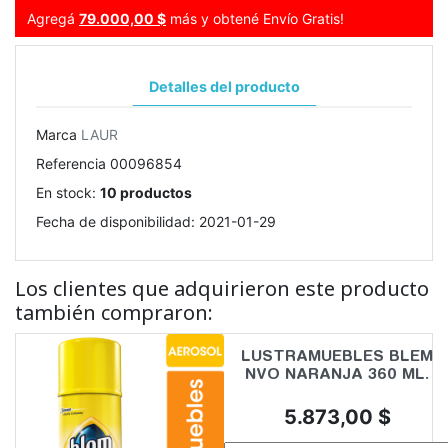
Agregá
79.000,00 $
más y obtené Envío Gratis!
Detalles del producto
Marca
LAUR
Referencia
00096854
En stock:
10 productos
Fecha de disponibilidad:
2021-01-29
Los clientes que adquirieron este producto
también compraron:
LUSTRAMUEBLES BLEM
NVO NARANJA 360 ML.
Precio
5.873,00 $