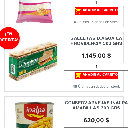

AÑADIR AL CARRITO
4
Últimas unidades en stock
¡EN
GALLETAS D.AGUA LA
OFERTA!
PROVIDENCIA 303 GRS
Precio
1.145,00 $

AÑADIR AL CARRITO
49
Últimas unidades en stock
CONSERV.ARVEJAS INALPA
AMARILLAS 300 GRS
Precio
620,00 $