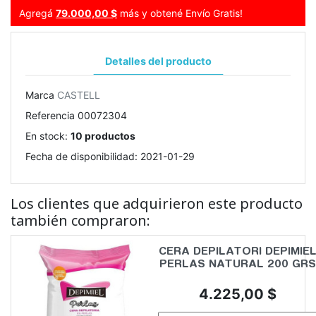
Agregá
79.000,00 $
más y obtené Envío Gratis!
Detalles del producto
Marca
CASTELL
Referencia
00072304
En stock:
10 productos
Fecha de disponibilidad:
2021-01-29
Los clientes que adquirieron este producto
también compraron:
CERA DEPILATORI DEPIMIE
PERLAS NATURAL 200 GRS
Precio
4.225,00 $