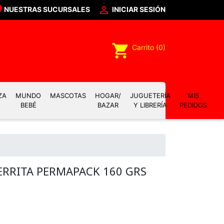

NUESTRAS SUCURSALES
INICIAR SESIÓN
shopping_cart
Carrito
(0)
ZA
MUNDO
MASCOTAS
HOGAR/
JUGUETERÍA
MIS
BEBÉ
BAZAR
Y LIBRERÍA
PEDIDOS
ERRITA PERMAPACK 160 GRS