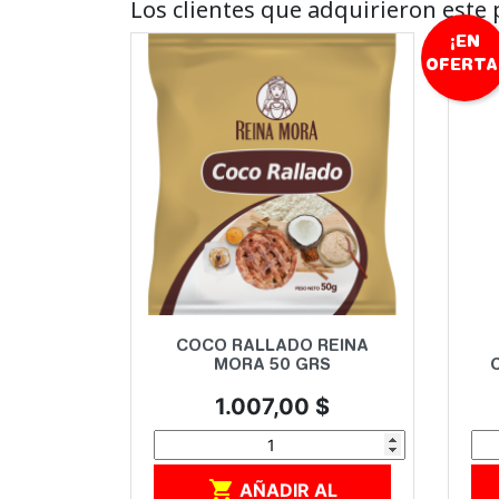
Los clientes que adquirieron est
¡EN
OFERTA
Vista rápida

COCO RALLADO REINA
MORA 50 GRS
Precio
1.007,00 $

AÑADIR AL