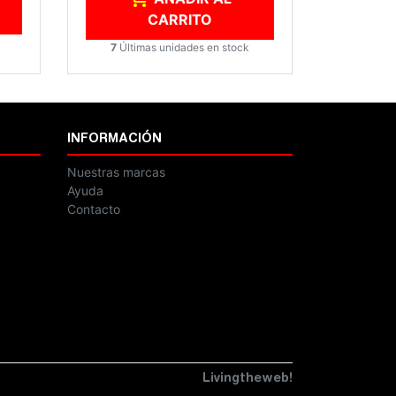
CARRITO
7
Últimas unidades en stock
INFORMACIÓN
Nuestras marcas
Ayuda
Contacto
Livingtheweb!