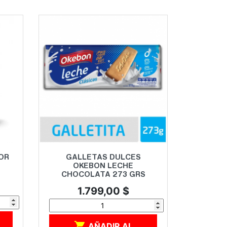
Vista rápida

OR
GALLETAS DULCES
OKEBON LECHE
CHOCOLATA 273 GRS
Precio
1.799,00 $

AÑADIR AL