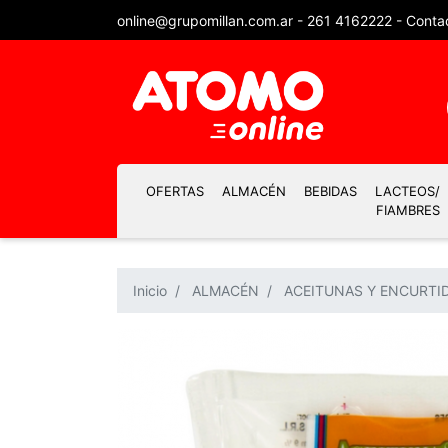
online@grupomillan.com.ar
-
261 4162222
-
Conta
OFERTAS
ALMACÉN
BEBIDAS
LACTEOS/
FIAMBRES
Inicio
ALMACÉN
ACEITUNAS Y ENCURTI