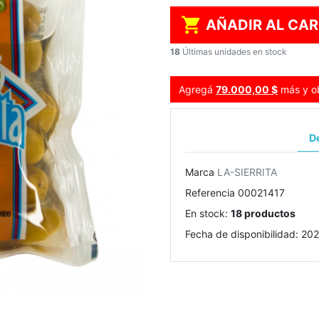

AÑADIR AL CAR
18
Últimas unidades en stock
Agregá
79.000,00 $
más y ob
De
Marca
LA-SIERRITA
Referencia
00021417
En stock:
18 productos
Fecha de disponibilidad:
202