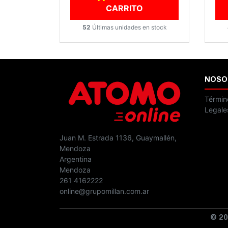
CARRITO
52
Últimas unidades en stock
NOSO
Términ
Legale
Juan M. Estrada 1136, Guaymallén,
Mendoza
Argentina
Mendoza
261 4162222
online@grupomillan.com.ar
© 20