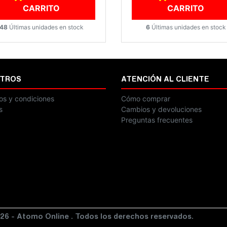
CARRITO
CARRITO
48
Últimas unidades en stock
6
Últimas unidades en stock
TROS
ATENCIÓN AL CLIENTE
os y condiciones
Cómo comprar
s
Cambios y devoluciones
Preguntas frecuentes
26 - Atomo Online . Todos los derechos reservados.