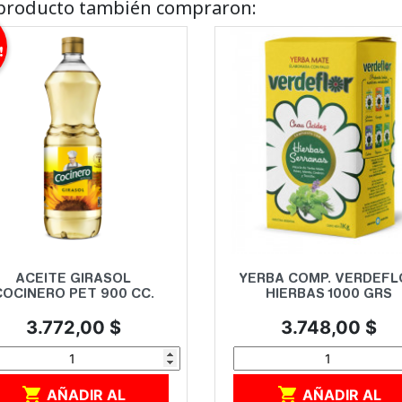
e producto también compraron:
!
Vista rápida
Vista rápida


ACEITE GIRASOL
YERBA COMP. VERDEFL
COCINERO PET 900 CC.
HIERBAS 1000 GRS
Precio
Precio
3.772,00 $
3.748,00 $


AÑADIR AL
AÑADIR AL