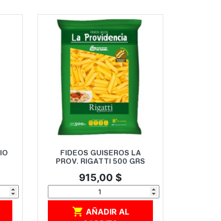
Vista rápida

IO
FIDEOS GUISEROS LA
PROV. RIGATTI 500 GRS
Precio
915,00 $

AÑADIR AL