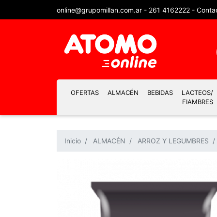
online@grupomillan.com.ar
-
261 4162222
-
Conta
OFERTAS
ALMACÉN
BEBIDAS
LACTEOS/
FIAMBRES
Inicio
ALMACÉN
ARROZ Y LEGUMBRES