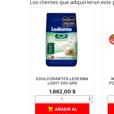
Los clientes que adquirieron est
Vista rápida

EDULCORANTES LEDESMA
M
LIGHT 500 GRS
PO
Precio
1.862,00 $

AÑADIR AL