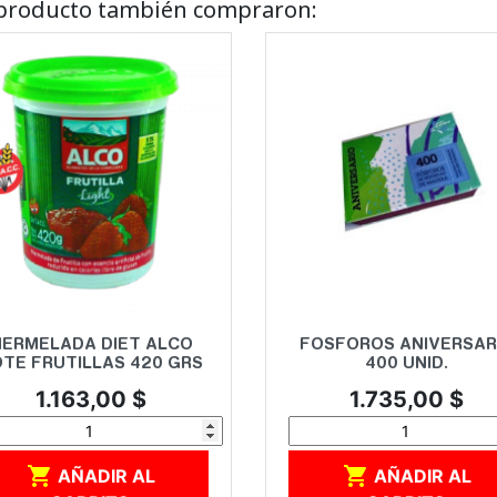
e producto también compraron:
Vista rápida
Vista rápida


ERMELADA DIET ALCO
FOSFOROS ANIVERSAR
TE FRUTILLAS 420 GRS
400 UNID.
Precio
Precio
1.163,00 $
1.735,00 $


AÑADIR AL
AÑADIR AL