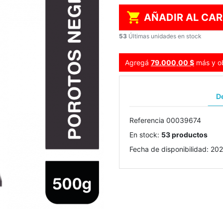

AÑADIR AL CAR
53
Últimas unidades en stock
Agregá
79.000,00 $
más y ob
De
Referencia
00039674
En stock:
53 productos
Fecha de disponibilidad:
202