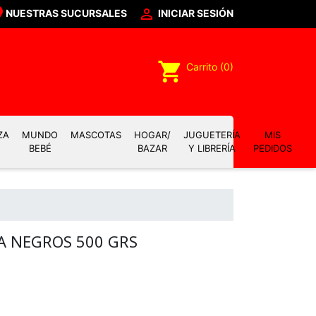

NUESTRAS SUCURSALES
INICIAR SESIÓN
shopping_cart
Carrito
(0)
ZA
MUNDO
MASCOTAS
HOGAR/
JUGUETERÍA
MIS
BEBÉ
BAZAR
Y LIBRERÍA
PEDIDOS
A NEGROS 500 GRS